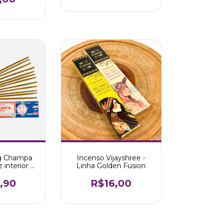
g Champa
Incenso Vijayshree -
 interior e
Linha Golden Fusion
 Satya Sai
a
,90
R$16,00