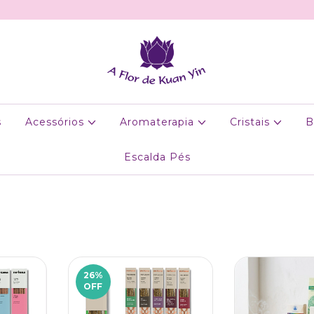
s
Acessórios
Aromaterapia
Cristais
B
Escalda Pés
26
%
OFF