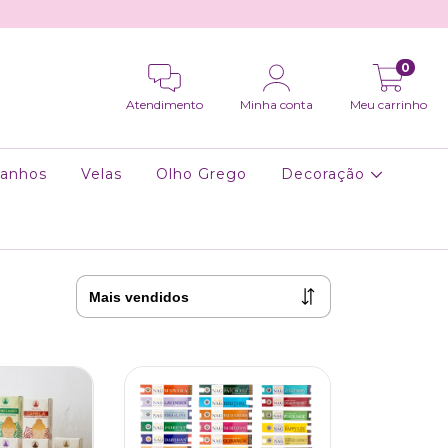
0
Atendimento
Minha conta
Meu carrinho
anhos
Velas
Olho Grego
Decoração