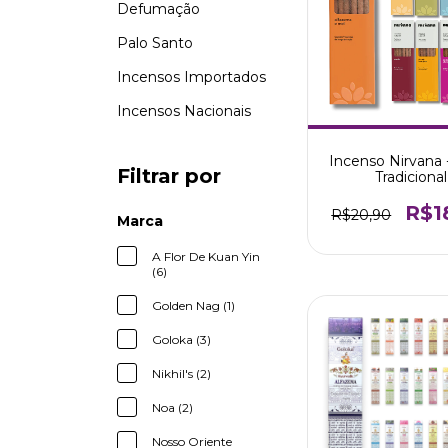
Defumação
Palo Santo
Incensos Importados
Incensos Nacionais
Incenso Nirvana 
Filtrar por
Tradicional
R$1
R$20,90
Marca
A Flor De Kuan Yin
(6)
Golden Nag (1)
Goloka (3)
Nikhil's (2)
Noa (2)
Nosso Oriente