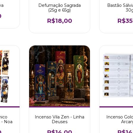
ya
Defumação Sagrada
Bastão Sálvi
(25g e 65g)
30
0
R$18,00
R$35
nico
Incenso Vila Zen - Linha
Incenso Golo
 - Noa
Deuses
Arcan
0
R$14,00
R$14