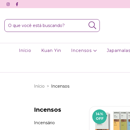
Início
Kuan Yin
Incensos
Japamala
Início
>
Incensos
Incensos
14
%
OFF
Incensário