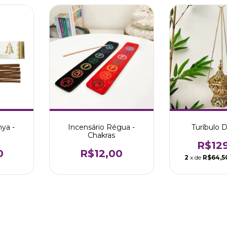
ya -
Incensário Régua -
Turíbulo 
Chakras
R$12
0
R$12,00
2
x de
R$64,5