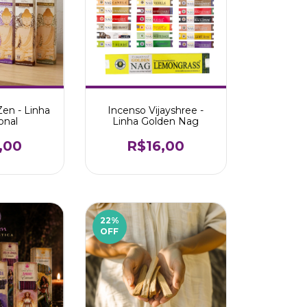
Zen - Linha
Incenso Vijayshree -
onal
Linha Golden Nag
,00
R$16,00
22
%
OFF