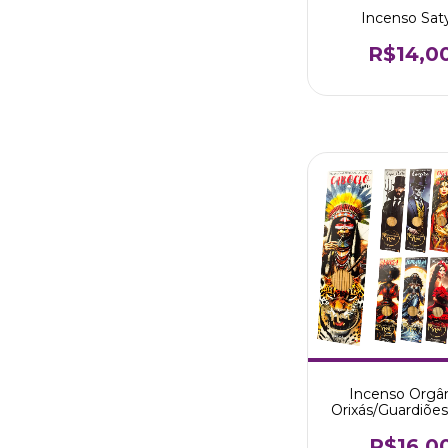
Incenso Sat
R$14,0
Incenso Orgâ
Orixás/Guardiões
R$16,0