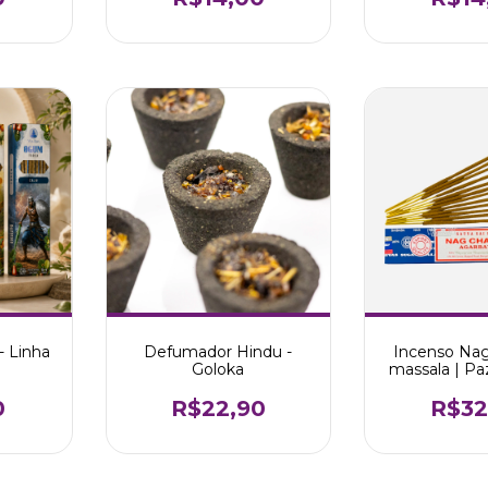
- Linha
Defumador Hindu -
Incenso Na
Goloka
massala | Paz
meditação |
Bab
0
R$22,90
R$32