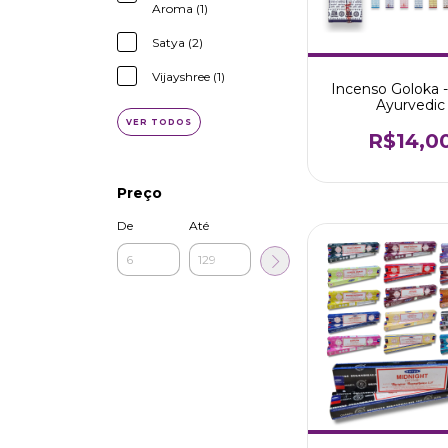
Aroma (1)
Satya (2)
Vijayshree (1)
Incenso Goloka -
Ayurvedic
VER TODOS
R$14,0
Preço
De
Até