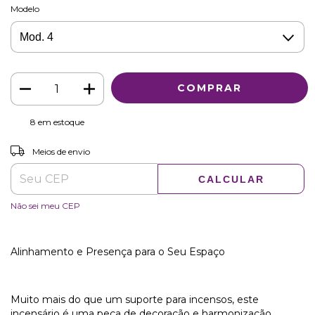
Modelo
8
em estoque
ALTERAR CEP
Entregas para o CEP:
Meios de envio
CALCULAR
Não sei meu CEP
Alinhamento e Presença para o Seu Espaço
Muito mais do que um suporte para incensos, este
incensário é uma peça de decoração e harmonização