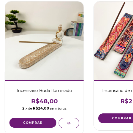
Incensário Buda Iluminado
Incensário de 
R$48,00
R$2
2
x de
R$24,00
sem juros
COMPRAR