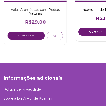
Velas Aromáticas com Pedras
Incensário de 
Naturais
R$3
R$29,00
COMPRAR
COMPRAR
Informações adicionais
Política de Privacidade
Sobre a loja A Flor de Kuan Yin