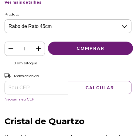
Ver mais detalhes
Produto
10
em estoque
ALTERAR CEP
Entregas para o CEP:
Meios de envio
CALCULAR
Não sei meu CEP
Cristal de Quartzo