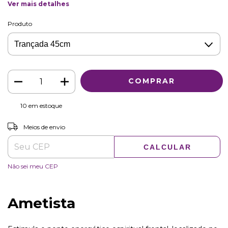
Ver mais detalhes
Produto
10
em estoque
ALTERAR CEP
Entregas para o CEP:
Meios de envio
CALCULAR
Não sei meu CEP
Ametista